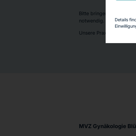
Bitte bringen Sie zum Be
Details fi
notwendig.
Einwilligu
Unsere Praxisräume befi
MVZ Gynäkologie Blü