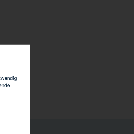
otwendig
hende