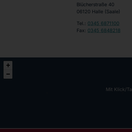
Blücherstraße 40
06120 Halle (Saale)
Tel.:
0345 6871100
Fax:
0345 6848218
+
−
Mit Klick/T