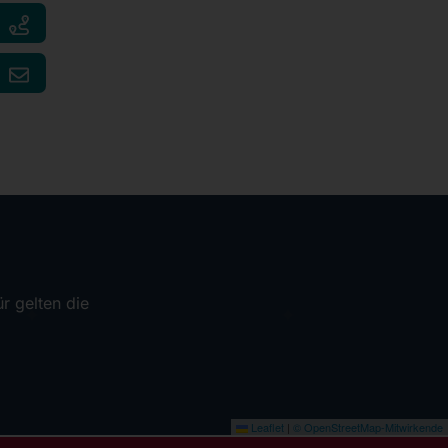
r gelten die
Leaflet
|
© OpenStreetMap-Mitwirkende