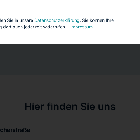
handlungstermin Ihre Gesundheitskarte mit. Ein Überweisung
nden Sie in unsere
Datenschutzerklärung
. Sie können Ihre
ng dort auch jederzeit widerrufen. |
Impressum
nden sich am Marktplatz Heide-Süd im 1. Obergeschoss.
Hier finden Sie uns
cherstraße