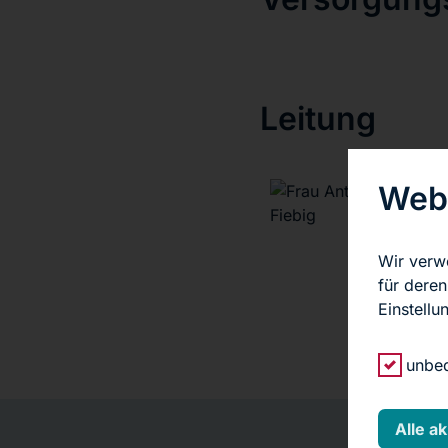
Leitung
Webs
Antj
Fach
Wir verw
Meh
für deren
Einstell
unbed
Alle a