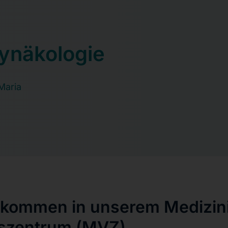
ynäkologie
Maria
llkommen in unserem Medizi
szentrum (MVZ)