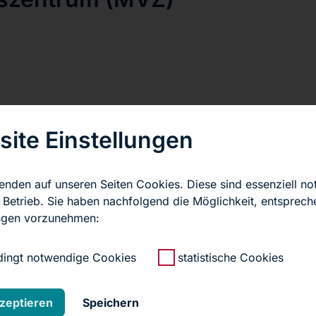
ite Einstellungen
e Fiebig
ärztin
enden auf unseren Seiten Cookies. Diese sind essenziell n
r anzeigen
 Betrieb. Sie haben nachfolgend die Möglichkeit, entsprec
ungen vorzunehmen:
ingt notwendige Cookies
statistische Cookies
kzeptieren
Speichern